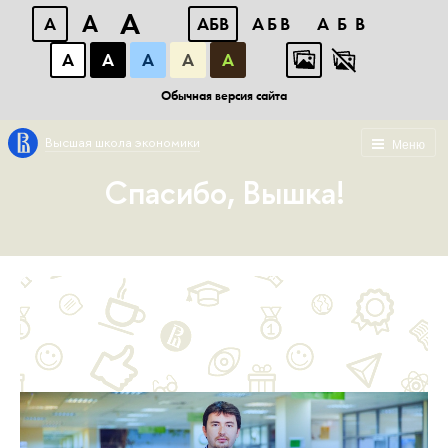
A
A
A
АБВ
АБВ
АБВ
А
А
А
А
А
Обычная версия сайта
Высшая школа экономики
Меню
Спасибо, Вышка!