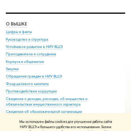
О ВЫШКЕ
ОБ
Цифры и факты
Ли
Руководство и структура
Дов
Устойчивое развитие в НИУ ВШЭ
Ол
Преподаватели и сотрудники
При
Корпуса и общежития
Вы
Закупки
При
Обращения граждан в НИУ ВШЭ
Ас
Фонд целевого капитала
До
Противодействие коррупции
Цен
Сведения о доходах, расходах, об имуществе и
Би
обязательствах имущественного характера
Об
Сведения об образовательной организации
Обр
Людям с ограниченными возможностями здоровья
Мы используем файлы cookies для улучшения работы сайта
Единая платежная страница
НИУ ВШЭ и большего удобства его использования. Более