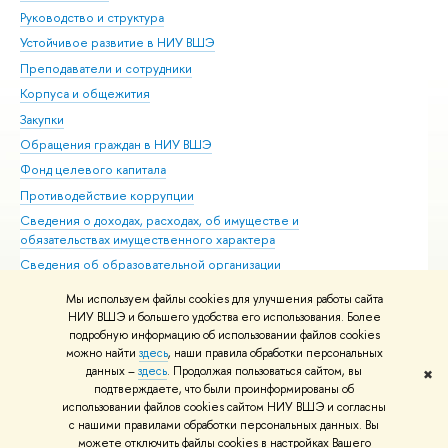
Руководство и структура
Дов
Устойчивое развитие в НИУ ВШЭ
Ол
Преподаватели и сотрудники
При
Корпуса и общежития
Вы
Закупки
При
Обращения граждан в НИУ ВШЭ
Ас
Фонд целевого капитала
До
Противодействие коррупции
Цен
Сведения о доходах, расходах, об имуществе и
Би
обязательствах имущественного характера
Об
Сведения об образовательной организации
Обр
Людям с ограниченными возможностями здоровья
Мы используем файлы cookies для улучшения работы сайта
Единая платежная страница
НИУ ВШЭ и большего удобства его использования. Более
подробную информацию об использовании файлов cookies
Работа в Вышке
можно найти
здесь
, наши правила обработки персональных
данных –
здесь
. Продолжая пользоваться сайтом, вы
✖
Редактору
подтверждаете, что были проинформированы об
© НИУ ВШЭ 1993–2026
Адреса и контакты
Условия использования
использовании файлов cookies сайтом НИУ ВШЭ и согласны
с нашими правилами обработки персональных данных. Вы
материалов
Политика конфиденциальности
Карта сайта
можете отключить файлы cookies в настройках Вашего
Шрифты HSE Sans и HSE Slab разработаны в
Школе дизайна НИУ ВШЭ