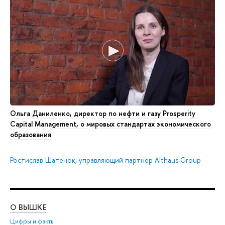
Ольга Даниленко, директор по нефти и газу Prosperity
Capital Management, о мировых стандартах экономического
образования
Ростислав Шатенок, управляющий партнер Althaus Group
О ВЫШКЕ
ОБ
Цифры и факты
Ли