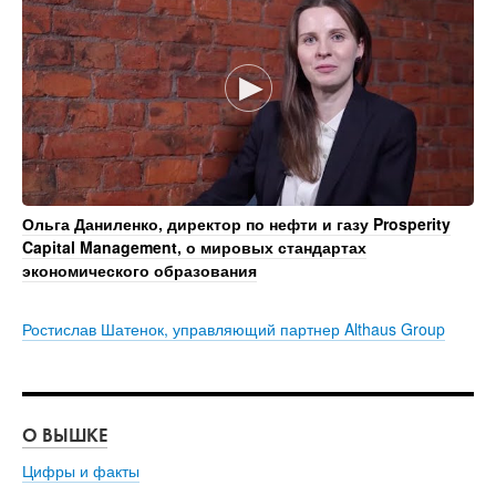
Ольга Даниленко, директор по нефти и газу Prosperity
Capital Management, о мировых стандартах
экономического образования
Ростислав Шатенок, управляющий партнер Althaus Group
О ВЫШКЕ
О
Цифры и факты
Ли