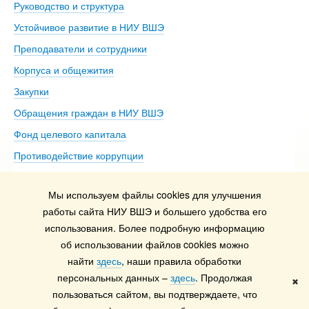
Руководство и структура
До
Устойчивое развитие в НИУ ВШЭ
Ол
Преподаватели и сотрудники
Пр
Корпуса и общежития
Вы
Закупки
Пр
Обращения граждан в НИУ ВШЭ
Ас
Фонд целевого капитала
До
Противодействие коррупции
Це
Сведения о доходах, расходах, об имуществе и
Би
обязательствах имущественного характера
Мы используем файлы cookies для улучшения
Об
работы сайта НИУ ВШЭ и большего удобства его
Сведения об образовательной организации
Об
использования. Более подробную информацию
Людям с ограниченными возможностями здоровья
ус
об использовании файлов cookies можно
Единая платежная страница
найти
здесь
, наши правила обработки
персональных данных –
здесь
. Продолжая
Работа в Вышке
✖
пользоваться сайтом, вы подтверждаете, что